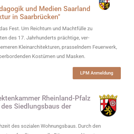
ädagogik und Medien Saarland
ktur in Saarbrücken"
das Fest. Um Reichtum und Macht­fülle zu
ten des 17. Jahrhunderts prächtige, ver­
emeren Klein­architekturen, prasselndem Feuerwerk,
, überbordenden Ko­stümen und Masken.
LPM Anmeldung
tektenkammer Rheinland-Pfalz
 des Siedlungsbaus der
chzeit des sozialen Wohnungsbaus. Durch den