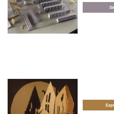
Si
Expr