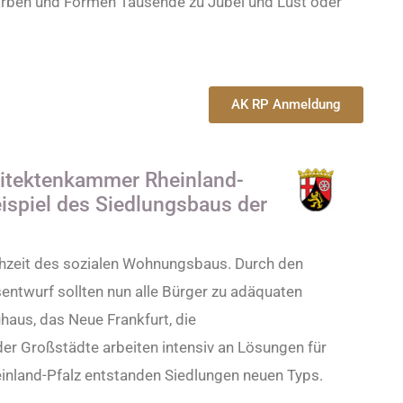
arben und Formen Tausende zu Jubel und Lust oder
AK RP Anmeldung
hitektenkammer Rheinland-
ispiel des Siedlungsbaus der
chzeit des sozialen Wohnungsbaus. Durch den
ntwurf sollten nun alle Bürger zu adäquaten
us, das Neue Frankfurt, die
r Großstädte arbeiten intensiv an Lösungen für
inland-Pfalz entstanden Siedlungen neuen Typs.